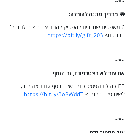
~*~
🎁 מדריך מתנה להורדה:
6 משפטים שחייבים להפסיק להגיד אם רוצים להגדיל
הכנסות>
https://bit.ly/gift_203
~*~
אם עוד לא הצטרפתם, זה הזמן!
👈🏾 קהילת הפסיכולוגיה של הכסף עם ניצה יניב,
לשיתופים ודיונים> ‎
https://bit.ly/3oBWddT
~*~
עוד מהטוב הזה: