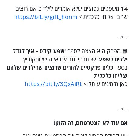
14 משפטים נפוצים שלא אומרים לילדים אם רוצים
שהם יצליחו כלכלית >
https://bit.ly/gift_horim
~*~
📙 הפרק הוא הצצה לספר '
שפע קידס - איך לגדל
ילדים לשפע
' שכתבתי יחד עם אלה שלומקוביץ.
בספר
כלים פרקטיים להורים שרוצים שהילדים שלהם
יצליחו כלכלית
כאן מזמינים עותק >
https://bit.ly/3QxAiRt
~*~
אם עוד לא הצטרפתם, זה הזמן!
👈🏾 קהילת הפסיכולוגיה של הכסף עם ניצה יניב,